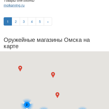
Товары для охоты
moikarving.ru
(текущая)
1
2
3
4
5
»
Оружейные магазины Омска на
карте
2