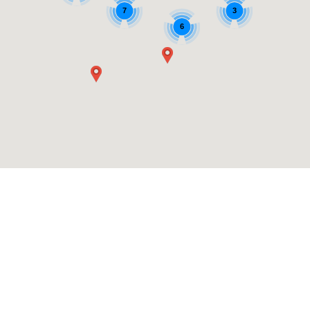
7
3
6
© 2013 — 2026. Практическая стрельба.ру. Все права
защищены. Email для связи:
info@practical-shooting.ru