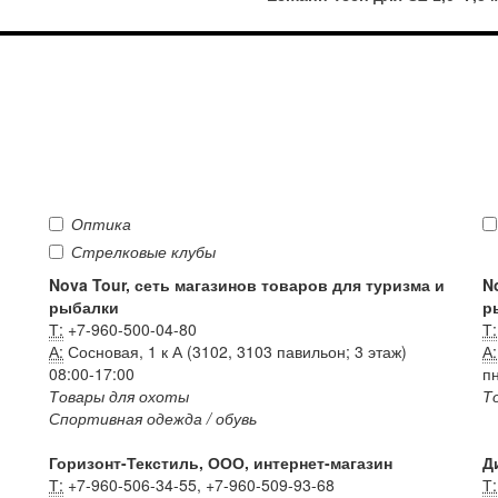
Оптика
Стрелковые клубы
Nova Tour, сеть магазинов товаров для туризма и
N
рыбалки
р
Т:
+7-960-500-04-80
Т:
А:
Сосновая, 1 к А (3102, 3103 павильон; 3 этаж)
А:
08:00-17:00
пн
Товары для охоты
Т
Спортивная одежда / обувь
Горизонт-Текстиль, ООО, интернет-магазин
Д
Т:
+7-960-506-34-55, +7-960-509-93-68
Т: