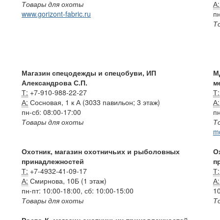
Товары для охоты
А:
www.gorizont-fabric.ru
пн
Т
Магазин спецодежды и спецобуви, ИП
М
Александрова С.П.
м
Т:
+7-910-988-22-27
Т:
А:
Сосновая, 1 к А (3033 павильон; 3 этаж)
А:
пн-сб: 08:00-17:00
пн
Товары для охоты
Т
m
Охотник, магазин охотничьих и рыболовных
О
принадлежностей
п
Т:
+7-4932-41-09-17
Т:
А:
Смирнова, 10Б (1 этаж)
А:
пн-пт: 10:00-18:00, сб: 10:00-15:00
10
Товары для охоты
Т