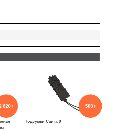
2 620
500
леная
Подсумки Сайга 9
мм