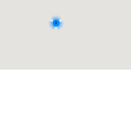
3
ва защищены. Email для связи:
info@practical-shooting.ru
Facebo