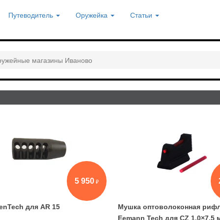
Путеводитель
Оружейка
Статьи
ужейные магазины Иваново
5 950
ienTech для AR 15
Мушка оптоволоконная риф
Eemann Tech для CZ 1,0×7,5 