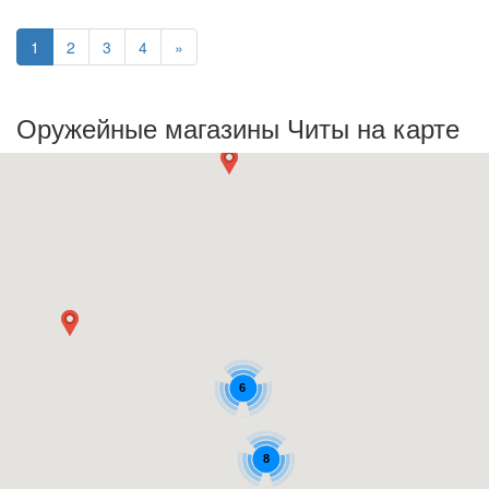
(текущая)
1
2
3
4
»
Оружейные магазины Читы на карте
6
8